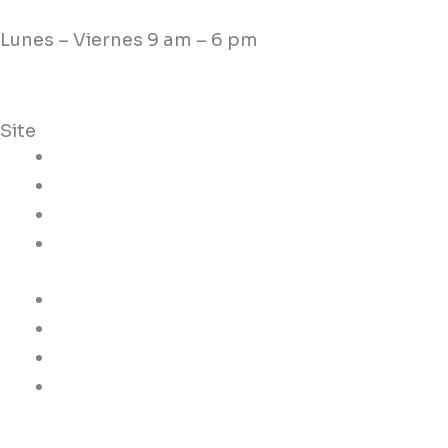
Lunes – Viernes 9 am – 6 pm
Site
Home
Portafolio
Nosotros
Contacto
Home
Portafolio
Nosotros
Contacto