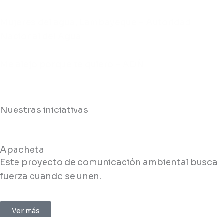
Mujeres del agua, Lambayeque – Autoridad
Nacional del Agua
Me alejo porque te quiero – ADÑ
Nuestras iniciativas
Apacheta
Este proyecto de comunicación ambiental busca t
fuerza cuando se unen.
Ver más