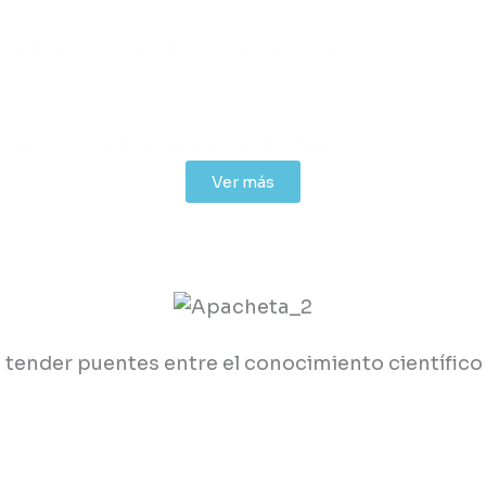
Historias de la Amazonía – CEDRO
Peruanos naturalmente – Minam
Ver más
ender puentes entre el conocimiento científico 