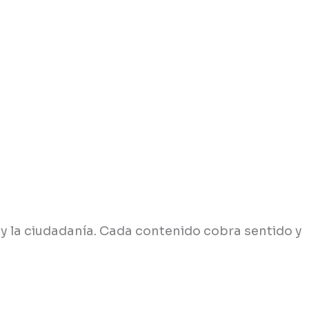
Memoria 25 años – Campos del Sur
Superfoods – Promperú
y la ciudadanía. Cada contenido cobra sentido y