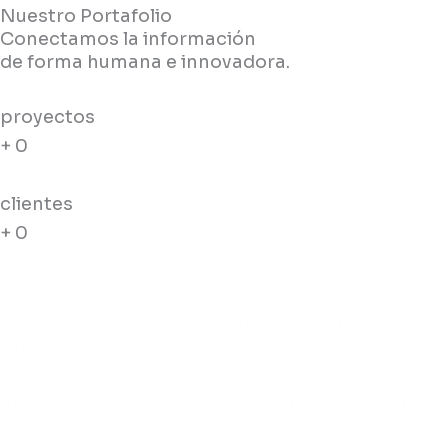
Nuestro Portafolio
Conectamos la información
de forma humana e innovadora.
proyectos
+
0
clientes
+
0
Parque Nacional Huascarán – Sernarp &
Antamina
Shampuyacu – Conservación Internacionnal