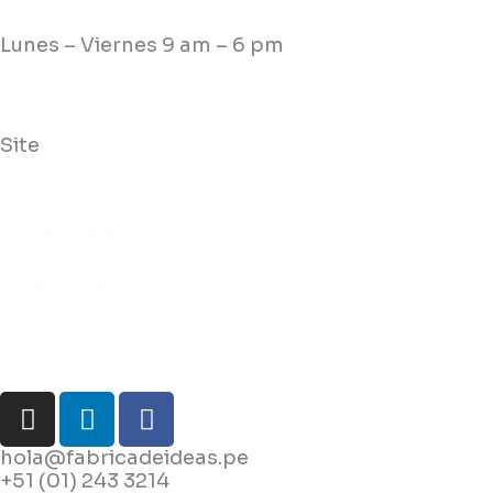
Lunes – Viernes 9 am – 6 pm
Site
Home
Portafolio
Nosotros
Contacto
I
L
F
n
i
a
s
n
c
hola@fabricadeideas.pe
+51 (01) 243 3214
t
k
e