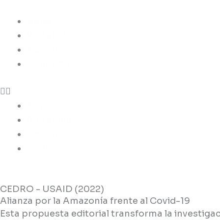
Skip
to
Home
content
Portafolio
Nosotros
Contacto
Home
Portafolio
Nosotros
Contacto
CEDRO - USAID (2022)
Alianza por la Amazonía frente al Covid-19
Esta propuesta editorial transforma la investigac