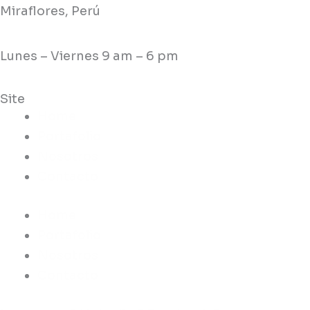
Miraflores, Perú
Lunes – Viernes 9 am – 6 pm
Site
Home
Portafolio
Nosotros
Contacto
Home
Portafolio
Nosotros
Contacto