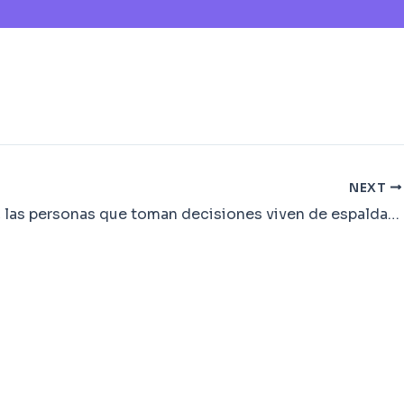
NEXT
“En Perú, las personas que toman decisiones viven de espaldas al resto del país” – El País