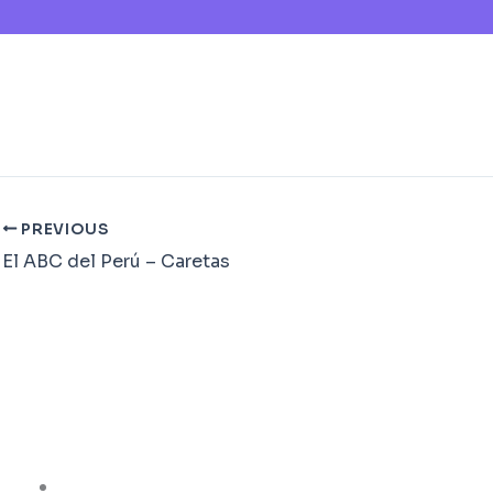
PREVIOUS
El ABC del Perú – Caretas
Paseo de la
República 6010
Oficina 602
Miraflores, Perú
Lunes – Viernes 9 am – 6 pm
Site
Home