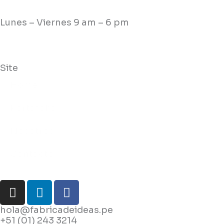
Lunes – Viernes 9 am – 6 pm
Site
Home
Portafolio
Nosotros
Contacto
I
L
F
n
i
a
s
n
c
hola@fabricadeideas.pe
+51 (01) 243 3214
t
k
e